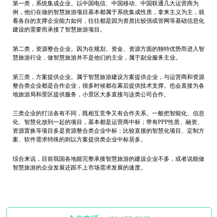
第一类，系统集成企业。以中国电信、中国移动、中国联通几大运营商为
例，他们在做的智慧旅游项目基本都属于系统集成性质，拿来主义为主，就
看各自的支撑企业能力如何，往往都是因为资质比较强或管网等基础信息化
建设的需要而承接了智慧旅游项目。
第二类，资源整合企业。因为在规划、资金、资源方面的独特优势而进入智
慧旅游行业，做智慧旅游并不是他们的主业，属于副业服务主业。
第三类，方案提供企业。属于智慧旅游建设方案提供企业，与运营商和资源
整合类企业都是合作企业，很多时候都在幕后提供技术支撑。也会直接为各
地旅游局和景区提供服务，小景区大多直接与这类公司合作。
三类企业的打法各有不同，既相互竞争又有合作关系。一般把智能化、信息
化、智慧化放到一起的项目，基本都是运营商中标；带有PPP性质、融资、
资源置换等项目多是资源整合类企业中标；比较直接的智慧化项目、定制方
案、软件需求特殊的则以方案提供类企业中标居多。
综合来说，目前我国各地能完整承接智慧旅游的建设企业不多，或者说能做
智慧旅游的企业发展还跟不上市场需求发展的速度。