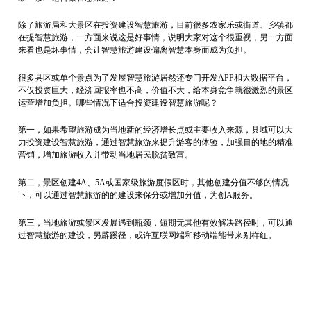
除了旅游局和大景区在投资建设智慧旅游，目前很多农家乐或街道、乡镇都
在提智慧旅游，一方面来说这是好事情，说明大家对这个很重视，另一方面
来看也是坏事情，会让智慧旅游建设偏离智慧本身而成为负担。
很多县区或单个景点为了发展智慧旅游居然还专门开发APP和大数据平台，
不仅投资巨大，经济回报率也不高，价值不大，给本身竞争就很激烈的景区
运营增加负担。哪些情况下适合投资建设智慧旅游呢？
第一，如果希望旅游成为当地新的经济增长点或主要收入来源，县域可以大
力投资建设智慧旅游，通过智慧旅游来提升游客的体验，加强目的地的精准
营销，增加旅游收入并带动当地居民脱贫致富。
第二，景区创建4A、5A或国家级旅游度假区时，其他创建分值不够的情况
下，可以通过智慧旅游的的建设来保分或增加分值，为创A服务。
第三，当地旅游或景区发展遇到瓶颈，短期无其他有效解决路径时，可以通
过智慧旅游的建设，另辟蹊径，或许互联网端和移动端能带来别样红。