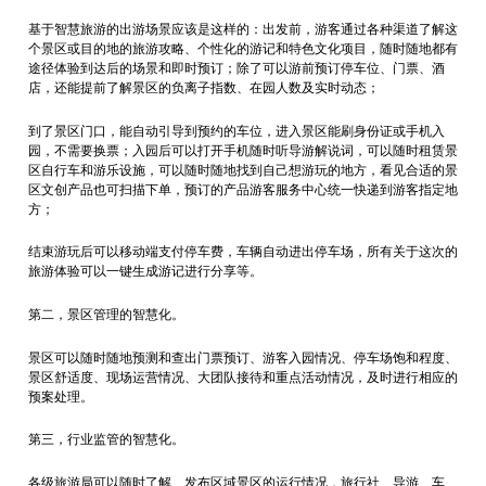
基于智慧旅游的出游场景应该是这样的：出发前，游客通过各种渠道了解这
个景区或目的地的旅游攻略、个性化的游记和特色文化项目，随时随地都有
途径体验到达后的场景和即时预订；除了可以游前预订停车位、门票、酒
店，还能提前了解景区的负离子指数、在园人数及实时动态；
到了景区门口，能自动引导到预约的车位，进入景区能刷身份证或手机入
园，不需要换票；入园后可以打开手机随时听导游解说词，可以随时租赁景
区自行车和游乐设施，可以随时随地找到自己想游玩的地方，看见合适的景
区文创产品也可扫描下单，预订的产品游客服务中心统一快递到游客指定地
方；
结束游玩后可以移动端支付停车费，车辆自动进出停车场，所有关于这次的
旅游体验可以一键生成游记进行分享等。
第二，景区管理的智慧化。
景区可以随时随地预测和查出门票预订、游客入园情况、停车场饱和程度、
景区舒适度、现场运营情况、大团队接待和重点活动情况，及时进行相应的
预案处理。
第三，行业监管的智慧化。
各级旅游局可以随时了解、发布区域景区的运行情况，旅行社、导游、车