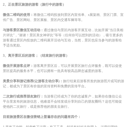
2、正在景区旅游的游客（旅行中的游客）
微信二维码的使用：
将微信二维码投放到景区内宣传单、x展架画、景区门票、宣
传广告、景区网站、景区展板、景区内交通车辆等等。
与游客景区微信互动活动：
通过微信与景区内游客开展互动，比如开展“当日美相
片评比”，“谢谢！景区美女神评比”等等（任何你可以想到的活动），吸引更多的
游客通过景区内投放的二维码展开活动与互动，当然，景区也应当参与的游客给
予适当奖励。
3、离开景区后的游客；（结束旅行的游客）
微信开展游客点评：
游客离开景区后，可以开展景区旅行点评服务，既可以促使
景区提高的服务水平，也可以拥有一批具有较高品牌忠诚度的游客。
美景分享和游记推荐(让游客主动分享)：
旅行结束后游客所发的旅游照片或写的游
记，都成为了景区有价值的宣传资料和免费的宣传平台。
二次旅行或推荐朋友旅行：
当游客已经成为了你的忠诚客户，如果你在微信公众
平台里发布的旅游信息，他难道不会转发或分享到自己的朋友圈吗？这也可能促
使他的二次旅行，或是推荐他的朋友去旅行。
目前旅游景区在微信营销上普遍存在的问题有四个：
1.开发了功能，却忽略了运营：有了工具，却没有好好去利用上，运营问题轻