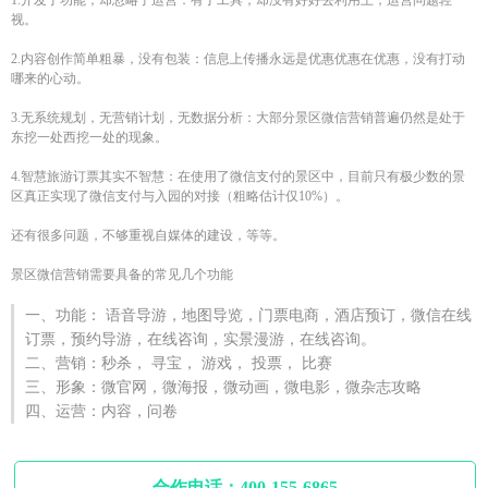
视。
2.内容创作简单粗暴，没有包装：信息上传播永远是优惠优惠在优惠，没有打动
哪来的心动。
3.无系统规划，无营销计划，无数据分析：大部分景区微信营销普遍仍然是处于
东挖一处西挖一处的现象。
4.智慧旅游订票其实不智慧：在使用了微信支付的景区中，目前只有极少数的景
区真正实现了微信支付与入园的对接（粗略估计仅10%）。
还有很多问题，不够重视自媒体的建设，等等。
景区微信营销需要具备的常见几个功能
一、功能： 语音导游，地图导览，门票电商，酒店预订，微信在线
订票，预约导游，在线咨询，实景漫游，在线咨询。
二、营销：秒杀， 寻宝， 游戏， 投票， 比赛
三、形象：微官网，微海报，微动画，微电影，微杂志攻略
四、运营：内容，问卷
合作电话：400-155-6865