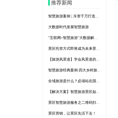
推荐新闻
智慧旅游案例 | 斥资千万打造的沉浸式用餐体验，火锅也有诗情画意
大数据时代发展智慧旅游
“互联网+智慧旅游”大数据解决方案
景区托管方式即将成为未来景区运营的趋势
【旅游风景道】学会风景道的这一设计手法，你的景区想不成功都难！
智慧旅游经典案例:四大乡村旅游经典案例，教你在乡村土地上玩嗨！
全域旅游是什么？必须站在国家全面深化改革的视角理解全域旅游
【解决方案】智慧旅游景区如何建设？
景区智慧旅游服务之二维码扫描自助语音导览系统
景区营销，让景区先活下去！