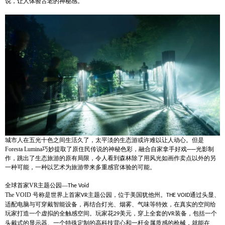
说，让人体验古老的神秘感。
城市人在五光十色之间生活久了，太平淡的生态游或许难以让人动心。但是
Foresta Lumina
巧妙提取了原住民传说的神秘色彩，融合自家拿手好戏──光影制
作，跳出了生态旅游的原有局限，令人看到森林除了用风光如画作卖点以外的另
一种可能，一种以艺术为旅游带来多重感官体验的可能。
全球首家
VR
主题公园—
The Void
The VOID
号称是世界上首家
主题公园，位于美国犹他州。
通过头显、
VR
THE VOID
适配电脑与可穿戴智能设备，再结合灯光、烟雾、气味等特效，在真实的空间给
玩家打造一个虚拟的全触感空间。玩家花
美元，穿上全套的
装备，包括一个
29
VR
头戴式的显示器、一个特殊定制的高科技背心和一杆金属质感的枪械，就能在