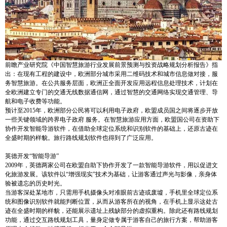
前瞻产业研究院《中国智慧旅游行业发展前景预测与投资战略规划分析报告》指
出：在现有工程的建设中，欧洲部分城市采用二维码技术和城市信息做对接，服
务智慧旅游。在公共服务层面，欧洲正全面开发应用远程信息处理技术，计划在
全欧洲建立专门的交通无线数据通信网，通过智慧的交通网络实现交通管理、导
航和电子收费等功能。
预计至
2015
年，欧洲部分公民将可以利用电子政府，欧盟成员国之间将逐步开放
一些关键领域的跨界电子政府 服务。在智慧旅游应用方面，欧盟国公司在资助下
协作开发智能导游软件，在借助全球定位系统和识别软件的基础上，还原古迹在
全盛时期的样貌。旅行路线规划软件也得到了广泛应用。
英德开发
“智能导游”
2009
年，英德两家公司在欧盟自助下协作开发了一款智能导游软件，用以促进文
化旅游发展。该软件以“增强现实”技术为基础，让游客通过声光与影像，亲身体
验被遗忘的历史时光。
当游客深处某地市，只需用手机摄像头对准眼前古迹或废墟，手机里全球定位系
统和图像识别软件就能判断位置，从而从游客所在的视角，在手机上显示这处古
迹在全盛时期的样貌，还能展示遗址上残缺部分的虚拟重构。除此还有路线规划
功能，通过交互路线规划工具，量身定做专属于游客自己的旅行方案，帮助游客