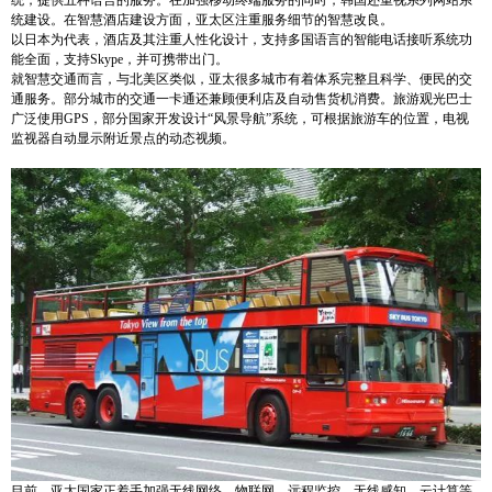
统，提供五种语言的服务。在加强移动终端服务的同时，韩国还重视系列网站系
统建设。在智慧酒店建设方面，亚太区注重服务细节的智慧改良。
以日本为代表，酒店及其注重人性化设计，支持多国语言的智能电话接听系统功
能全面，支持
Skype
，并可携带出门。
就智慧交通而言，与北美区类似，亚太很多城市有着体系完整且科学、便民的交
通服务。部分城市的交通一卡通还兼顾便利店及自动售货机消费。旅游观光巴士
广泛使用
GPS
，部分国家开发设计“风景导航”系统，可根据旅游车的位置，电视
监视器自动显示附近景点的动态视频。
目前，亚太国家正着手加强无线网络、物联网、远程监控、无线感知、云计算等