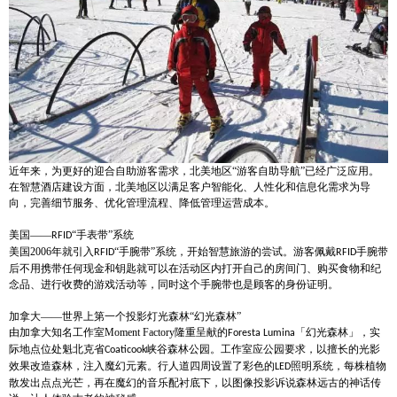
近年来，为更好的迎合自助游客需求，北美地区
“游客自助导航”已经广泛应用。
在智慧酒店建设方面，北美地区以满足客户智能化、人性化和信息化需求为导
向，完善细节服务、优化管理流程、降低管理运营成本。
美国
——
“手表带”系统
RFID
美国
2006
年就引入
“手腕带”系统，开始智慧旅游的尝试。游客佩戴
手腕带
RFID
RFID
后不用携带任何现金和钥匙就可以在活动区内打开自己的房间门、购买食物和纪
念品、进行收费的游戏活动等，同时这个手腕带也是顾客的身份证明。
加拿大
——世界上第一个投影灯光森林“幻光森林”
由加拿大知名工作室
Moment Factory
隆重呈献的
「幻光森林」，实
Foresta Lumina
际地点位处魁北克省
峡谷森林公园。工作室应公园要求，以擅长的光影
Coaticook
效果改造森林，注入魔幻元素。行人道四周设置了彩色的
照明系统，每株植物
LED
散发出点点光芒，再在魔幻的音乐配衬底下，以图像投影诉说森林远古的神话传