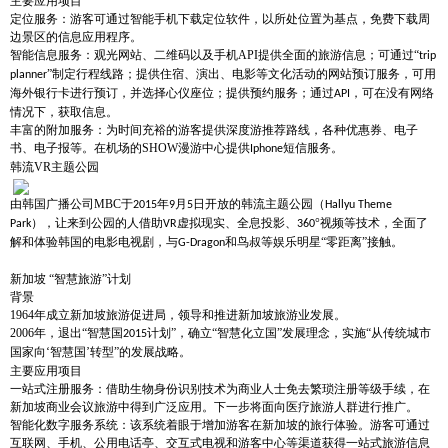
主要应用项目
定位服务：游客可通过智能手机下载定位软件，以所处位置为基点，免费下载周
边景区的信息应用程序。
智能信息服务：观光网站、二维码以及手机
API
提供全面的旅游信息；可通过“
trip
”制定行程线路；提供住宿、演出、电影等文化活动的网站预订服务，可用
planner
海外银行卡进行预订，并选择心仪座位；提供预约服务；通过
，可在没有网络
API
情况下，获取信息。
丰富的附加服务：为时间充裕的游客提供深度游推荐路线，各种优惠券、电子
书、电子报等。在机场的
SHOW
漫游中心提供
短信服务。
Iphone
韩流
VR
主题公园
由韩国广播公司
MBC
于
年
月
日开放的韩流主题公园（
2015
9
5
Hallyu Theme
），让来到公园的人借助
虚拟现实、全息投影、
°视频等技术，全面了
Park
VR
360
解和体验韩国的电影电视剧，与
和鸟叔等娱乐明星“零距离”接触。
G-Dragon
新加坡
“智慧旅游”计划
背景
1964
年成立新加坡旅游促进局，领导和推进新加坡旅游业发展。
2006
年，退出“智慧国
计划”，确立“智慧化立国”发展理念，实施“从传统城市
2015
国家向‘智慧国’转型”的发展战略。
主要应用项目
一站式注册服务：借助生物身份识别技术为商业人士免去繁琐注册等级手续，在
新加坡商业会议旅游中得到广泛应用。下一步将面向医疗旅游人群进行推广。
智能化数字服务系统：该系统着眼于增加游客在新加坡的旅行体验。游客可通过
互联网、手机、公用电话亭、交互式电视和游客中心等渠道获得一站式旅游信息