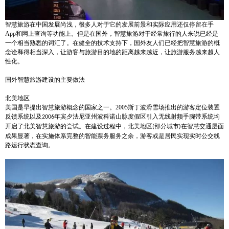
智慧旅游在中国发展尚浅，很多人对于它的发展前景和实际应用还仅停留在手
App
和网上查询等功能上。但是在国外，智慧旅游对于经常旅行的人来说已经是
一个相当熟悉的词汇了。在健全的技术支持下，国外友人们已经把智慧旅游的概
念诠释得相当深入，让游客与旅游目的地的距离越来越近，让旅游服务越来越人
性化。
国外智慧旅游建设的主要做法
北美地区
美国是早提出智慧旅游概念的国家之一。
2005
斯丁波滑雪场推出的游客定位装置
反馈系统以及
年宾夕法尼亚州波科诺山脉度假区引入无线射频手腕带系统均
2006
开启了北美智慧旅游的尝试。在建设过程中，北美地区
部分城市
在智慧交通层面
(
)
成果显著，在实施体系完整的智能票务服务之余，游客或是居民实现实时公交线
路运行状态查询。