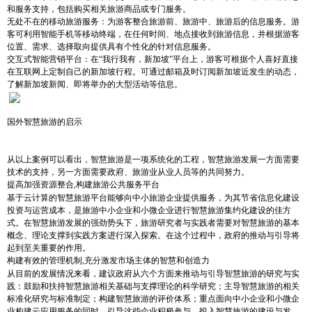
和服务支持，包括购买相关旅游商品或专门服务。
无处不在的移动旅游服务：为游客整合旅游前、旅游中、旅游后的信息服务。游
客可利用智能手机等移动终端，在任何时间、地点接收到旅游信息，并根据游客
位置、需求、选择取向提供具有个性化的针对信息服务。
交互式智能营销平台：在
“我行我有，新加坡”平台上，游客可根据个人喜好直接
在互联网上定制自己的新加坡行程。可通过邮箱及时订阅新加坡近发生的动态，
了解新加坡新闻、即将举办的大型活动等信息。
国外智慧旅游的启示
从以上案例可以看出，智慧旅游是一项系统化的工程，智慧旅游发展一方面需要
技术的支持，另一方面需要政府、旅游业从业人员等的共同努力。
提高加强资源整合
,
构建旅游公共服务平台
基于云计算的智慧旅游平台能够向中小旅游企业提供服务，为其节省信息化建设
投资与运营成本，是旅游中小企业和小微企业进行智慧旅游集约化建设的佳方
式。在智慧旅游发展的强劲势头下，旅游研究者与实践者需要对智慧旅游的基本
概念、理论支撑到实践方案进行深入探索。在这个过程中，政府的推动与引导将
起到至关重要的作用。
构建有效的管理机制
,
充分激发市场主体的智慧和创造力
从目前的发展情况来看，建议政府从六个方面来推动与引导智慧旅游的研究与实
践：鼓励和扶持智慧旅游相关基础与支撑理论的科学研究；主导智慧旅游的相关
标准化研究与标准制定；构建智慧旅游的评价体系；重点面向中小企业和小微企
业构建云应用服务的同时，引导这些企业积极参与、投入智慧旅游的建设与发