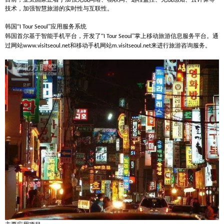
技术，加强智慧旅游的实时性与互联性。
韩国
“
”应用服务系统
I Tour Seoul
韩国首尔基于智能手机平台，开发了
“
”掌上移动旅游信息服务平台。通
I Tour Seoul
过网站
和移动手机网站
来进行旅游咨询服务。
www.visitseoul.net
m.visitseoul.net