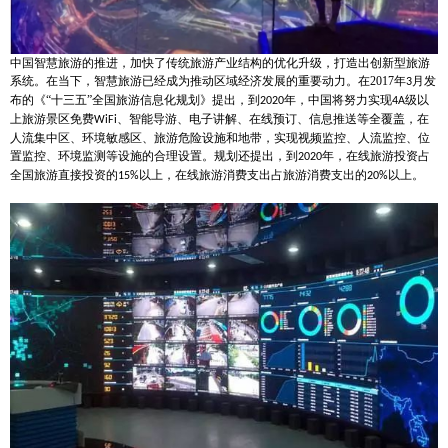
中国智慧旅游的推进，加快了传统旅游产业结构的优化升级，打造出创新型旅游
系统。在当下，智慧旅游已经成为推动区域经济发展的重要动力。在
2017
年
月发
3
布的《“十三五”全国旅游信息化规划》提出，到
年，中国将努力实现
级以
2020
4A
上旅游景区免费
、智能导游、电子讲解、在线预订、信息推送等全覆盖，在
WiFi
人流集中区、环境敏感区、旅游危险设施和地带，实现视频监控、人流监控、位
置监控、环境监测等设施的合理设置。规划还提出，到
年，在线旅游投资占
2020
全国旅游直接投资的
以上，在线旅游消费支出占旅游消费支出的
以上。
15%
20%