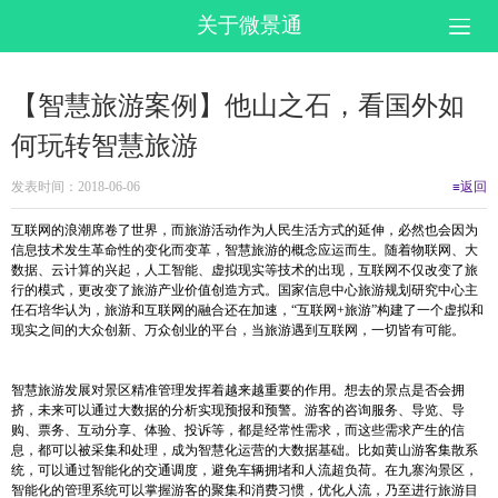
关于微景通
【智慧旅游案例】他山之石，看国外如
何玩转智慧旅游
发表时间：2018-06-06
≡返回
互联网的浪潮席卷了世界，而旅游活动作为人民生活方式的延伸，必然也会因为
信息技术发生革命性的变化而变革，智慧旅游的概念应运而生。随着物联网、大
数据、云计算的兴起，人工智能、虚拟现实等技术的出现，互联网不仅改变了旅
行的模式，更改变了旅游产业价值创造方式。国家信息中心旅游规划研究中心主
任石培华认为，旅游和互联网的融合还在加速，“互联网+旅游”构建了一个虚拟和
现实之间的大众创新、万众创业的平台，当旅游遇到互联网，一切皆有可能。
智慧旅游发展对景区精准管理发挥着越来越重要的作用。想去的景点是否会拥
挤，未来可以通过大数据的分析实现预报和预警。游客的咨询服务、导览、导
购、票务、互动分享、体验、投诉等，都是经常性需求，而这些需求产生的信
息，都可以被采集和处理，成为智慧化运营的大数据基础。比如黄山游客集散系
统，可以通过智能化的交通调度，避免车辆拥堵和人流超负荷。在九寨沟景区，
智能化的管理系统可以掌握游客的聚集和消费习惯，优化人流，乃至进行旅游目