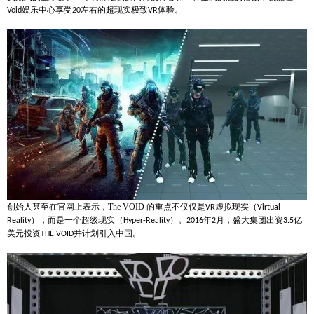
娱乐中心享受
左右的超现实极致
体验。
Void
20
VR
创始人甚至在官网上表示，
The VOID
的重点不仅仅是
虚拟现实（
VR
Virtual
），而是一个超级现实（
）。
年
月，盛大集团出资
亿
Reality
Hyper-Reality
2016
2
3.5
美元投资
并计划引入中国。
THE VOID