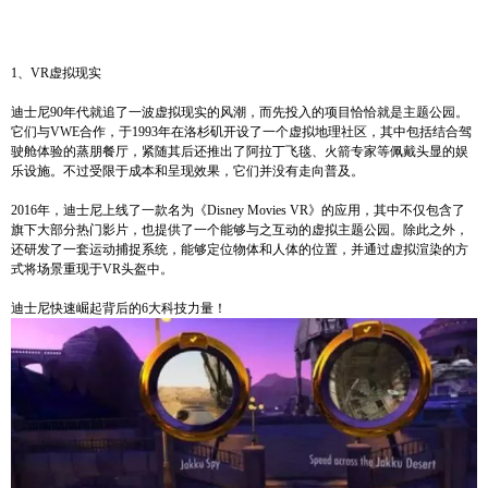
1、VR虚拟现实
迪士尼90年代就追了一波虚拟现实的风潮，而先投入的项目恰恰就是主题公园。
它们与VWE合作，于1993年在洛杉矶开设了一个虚拟地理社区，其中包括结合驾
驶舱体验的蒸朋餐厅，紧随其后还推出了阿拉丁飞毯、火箭专家等佩戴头显的娱
乐设施。不过受限于成本和呈现效果，它们并没有走向普及。
2016年，迪士尼上线了一款名为《Disney Movies VR》的应用，其中不仅包含了
旗下大部分热门影片，也提供了一个能够与之互动的虚拟主题公园。除此之外，
还研发了一套运动捕捉系统，能够定位物体和人体的位置，并通过虚拟渲染的方
式将场景重现于VR头盔中。
迪士尼快速崛起背后的6大科技力量！