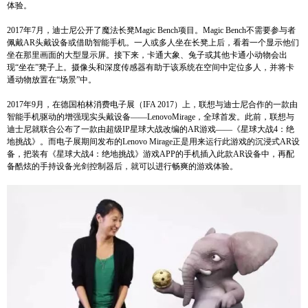
体验。
2017年7月，迪士尼公开了魔法长凳Magic Bench项目。Magic Bench不需要参与者
佩戴AR头戴设备或借助智能手机。一人或多人坐在长凳上后，看着一个显示他们
坐在那里画面的大型显示屏。接下来，卡通大象、兔子或其他卡通小动物会出
现“坐在”凳子上。摄像头和深度传感器有助于该系统在空间中定位多人，并将卡
通动物放置在“场景”中。
2017年9月，在德国柏林消费电子展（IFA 2017）上，联想与迪士尼合作的一款由
智能手机驱动的增强现实头戴设备——LenovoMirage，全球首发。此前，联想与
迪士尼就联合公布了一款由超级IP星球大战改编的AR游戏——《星球大战4：绝
地挑战》。而电子展期间发布的Lenovo Mirage正是用来运行此游戏的沉浸式AR设
备，把装有《星球大战4：绝地挑战》游戏APP的手机插入此款AR设备中，再配
备酷炫的手持设备光剑控制器后，就可以进行畅爽的游戏体验。