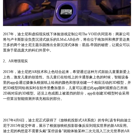
2017年，迪士尼和虚拟现实线下体验游戏定制公司The VOID共同宣布：两家公司
将与卢卡斯影业负责沉浸式娱乐的ILMxLAB合作，将在位于南加州和弗罗里达奥
兰多的两个迪士尼主题乐园推出全新沉浸式体验：星战-帝国的秘密，让观众可以
置身于星战庞大的科幻外景中。
2、AR增强现实
2015年，迪士尼把AR技术和上色结合起来，希望通过这种方式鼓励儿童重新爱上
上色，激发儿童的创造性。当儿童们在给纸上的卡通形象上色的时候，智能设备
里的app会通过摄像头根据纸上绘画的颜色和形状创建一个相应活动的3D模型，并
把3D模型同绘画实时在软件里叠加显示，儿童可以通过此app随时观察自己所画
2D画对应的3D模型。还没上色或图上被遮挡的部分，app在创建3D模型时会采用
一些算法智能猜测并填充相应的部分。
2017年4月6日，迪士尼正式获得了《放映机投影式AR系统》的专利,该专利由迪士
尼于2015年提交申请，展示了根据放映机投影影像反应到现实世界的新AR应用。
迪士尼的构想是不需要头戴“某些设备”就能体验某种二次元混入三次元世界的AR