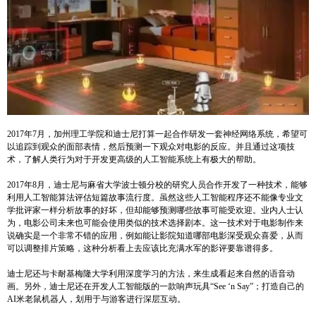
2017年7月，加州理工学院和迪士尼打算一起合作研发一套神经网络系统，希望可
以追踪到观众的面部表情，然后预测一下观众对电影的反应。并且通过这项技
术，了解人类行为对于开发更高级的人工智能系统上有极大的帮助。
2017年8月，迪士尼与麻省大学波士顿分校的研究人员合作开发了一种技术，能够
利用人工智能算法评估短篇故事流行度。虽然这些人工智能程序还不能像专业文
学批评家一样分析故事的好坏，但却能够预测哪些故事可能受欢迎。业内人士认
为，电影公司未来也可能会使用类似的技术选择剧本。这一技术对于电影制作来
说确实是一个非常不错的应用，例如能让影院知道哪部电影深受观众喜爱，从而
可以调整排片策略，这种分析看上去应该比充满水军的影评要靠谱得多。
迪士尼还与卡耐基梅隆大学利用深度学习的方法，来生成看起来自然的语音动
画。另外，迪士尼还在开发人工智能版的一款响声玩具“See ‘n Say”；打造自己的
AI米老鼠机器人，划用于与游客进行深层互动。