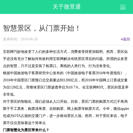
关于微景通
智慧景区，从门票开始！
发表时间：2018-06-28
≡返回
互联网巧妙地改变了人们的多种生活方式，消费者变得更加聪明。然而，景区似
乎还没有充分了解如何有效利用互联网解决传统景区滞后的问题。所谓的众多景
点的智慧，只不过是安装了检票口。离线的人类行为、行为没有变化。
根据中国旅游电子客票研究中心发布的《中国旅游电子客票2016年年度报告》，
2016年中国景区门票预订总交易量达到1200亿元，而2016年中国网上订票成交量
为仅128亿元，而整体景区门票渗透率仅为10.7％。在互联网时代，景区的普及率
非常低。
对于景区的智能化，我们必须从入口开始。目前，景区门票的购票方式已不再局
限于手工票务，购票清单票、自助购票、网上购票等购票方式。今年，微信applet
也成为OTA占据的交通门户，进一步推动景区入场。然而，对于景区来说，电子
票不仅仅意味着这个简单点
门票智慧化为景区带来什么？