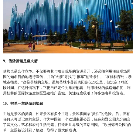
9、借势营销是坐火箭
借势也是合作竞争。不仅要将其与项目现场的资源分开，还必须利用项目现场周
围的知名目的地进行宣传，并为“火箭”寻找“手推车”创造条件。 “在桂林深处，恭
城市很美。”这是恭城的立场。虽然恭城小县距离阳朔仅20公里，但沉寂了很长一
段时间。在这种情况下，它把自己定位为旅游配套，利用桂林的战略知名度，利
用桂林的国际旅游度假区迅速推广县城。关注程度吸引了许多游客和投资者。
10、把单一主题做到极致
主题是景区的灵魂。如果景区有多个主题，景区将面临“灵性”的危险。后，没有
任何人可以记住的主题。作为中国第一个欧洲主题公园，绿色郊野公园充分融合
了其文化，艺术和农村生活元素，打造出世界级的童话田园。 “欧洲郊野公园”的
单一主题被设计到了极致，取得了巨大的成功。